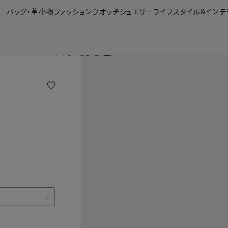
【会員様限定】夏のプレゼントキャンペーン開催中
バッグ・革小物
ファッション
ウオッチ
ジュエリー
ライフスタイル&インテ