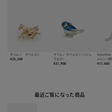
tomohito
サツルノ ラペルピン〈シジュ
サツルノ ラペルピン
ルピン〈煙
ウカラ〉
¥
25,300
¥
17,600
¥
31,900
最近ご覧になった商品