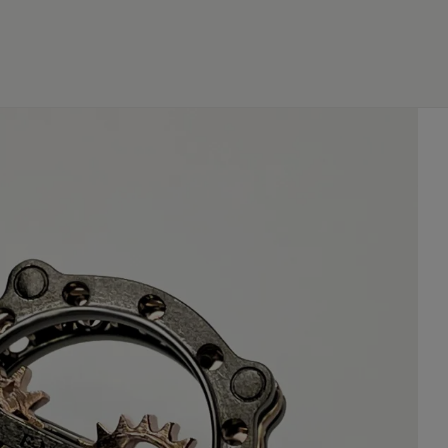
JP
EN
0