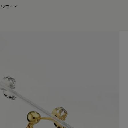
リア
フード
JP
EN
0