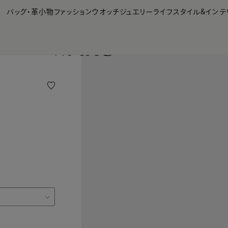
【会員様限定】夏のプレゼントキャンペーン開催中
バッグ・革小物
ファッション
ウオッチ
ジュエリー
ライフスタイル&インテ