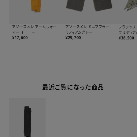
アソースメレ アームウォー
アソースメレ ミニマフラー
フラテッリ
マー イエロー
ミディアムグレー
フ ミディ
¥
17,600
¥
29,700
¥
38,500
最近ご覧になった商品