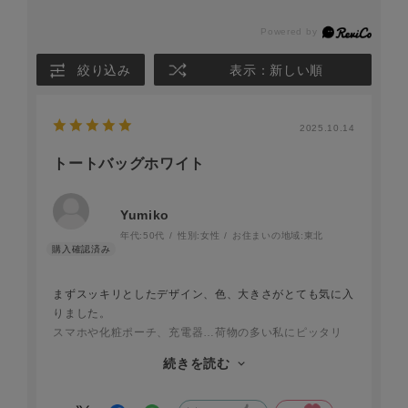
絞り込み
表示：新しい順
2025.10.14
トートバッグホワイト
Yumiko
年代:
50代
性別:
女性
お住まいの地域:
東北
まずスッキリとしたデザイン、色、大きさがとても気に入
りました。
スマホや化粧ポーチ、充電器…荷物の多い私にピッタリ
で。今回は旅行にも。ポケットが多くて切符も取り出しや
続きを読む
すくてとても便利です。
どんな服にも合わせやすくて大活躍しています。