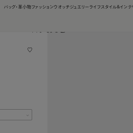
【会員様限定】夏のプレゼントキャンペーン開催中
バッグ・革小物
ファッション
ウオッチ
ジュエリー
ライフスタイル&インテ