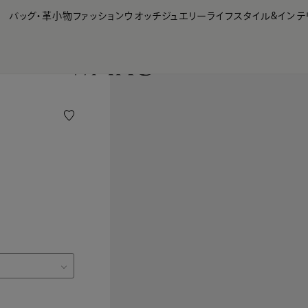
【会員様限定】夏のプレゼントキャンペーン開催中
バッグ・革小物
ファッション
ウオッチ
ジュエリー
ライフスタイル&インテ