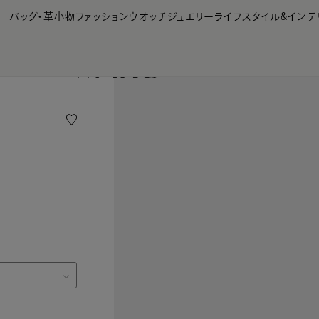
【会員様限定】夏のプレゼントキャンペーン開催中
バッグ・革小物
ファッション
ウオッチ
ジュエリー
ライフスタイル&インテ