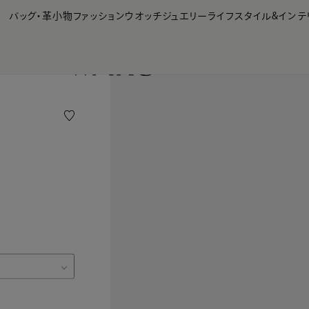
【会員様限定】夏のプレゼントキャンペーン開催中
バッグ・革小物
ファッション
ウオッチ
ジュエリー
ライフスタイル&インテ