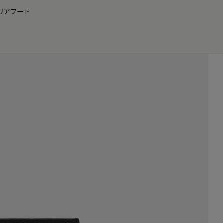
リア
フード
JP
EN
0