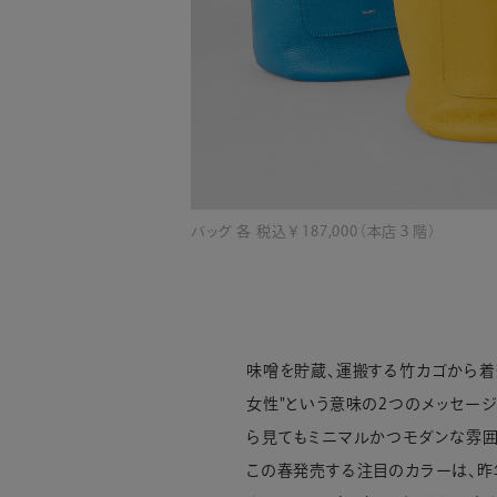
バッグ 各 税込￥187,000（本店３階）
味噌を貯蔵、運搬する竹カゴから着想を
女性"という意味の2つのメッセー
ら見てもミニマルかつモダンな雰囲
この春発売する注目のカラーは、昨