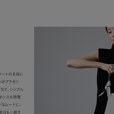
ネートの主役に
バがアクセン
トなど、シンプル
センスも特徴
かなムードに。
気分も一新す