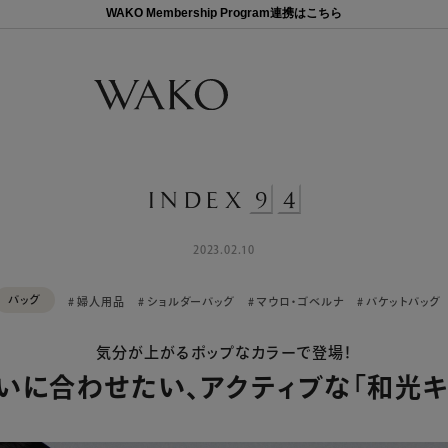
WAKO Membership Program連携はこちら
INDEX
9
4
2023.02.10
バッグ
# 婦人用品
# ショルダーバッグ
# マウロ・ゴベルナ
# バケットバッグ
気分が上がるポップなカラーで登場！
いに合わせたい、
アクティブな「和光キ