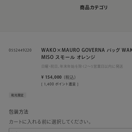
商品カテゴリ
WAKO×MAURO GOVERNA バッグ WAKO
0552449220
MISO スモール オレンジ
日曜・祝日、年末年始を除く2～5営業日以内に発送
¥
154,000
税込
[
1,400
ポイント進呈 ]
和光限定
包装方法
カートに入れる前に選択してください。