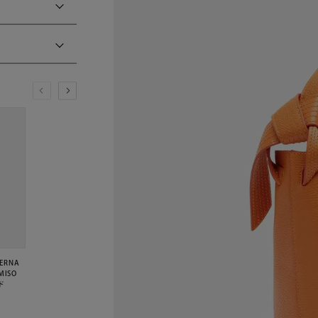
ERNA
MISO
ド