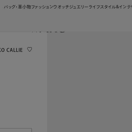
【会員様限定】夏のプレゼントキャンペーン開催中
バッグ・革小物
ファッション
ウオッチ
ジュエリー
ライフスタイル&インテ
 CALLIE