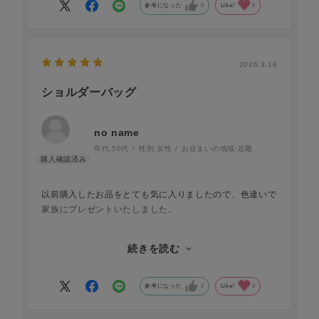
す。
参考になった
0
Like!
0
とにかく使いやすいバッグで、自分用にもう一つ購入しよ
うと思っています。
2026.3.18
ショルダーバッグ
no name
年代:
50代
性別:
女性
お住まいの地域:
近畿
以前購入したお品をとても気に入りましたので、色違いで
家族にプレゼントいたしました。
探し求めていた大きさで、形と色がとても美しく上質なバ
続きを読む
ッグであるのに求めやすい価格に驚きました。
幾つも揃えたくなるような魅力的ななお品です。
参考になった
2
Like!
0
年齢的に大きなバッグを提げるのは恥ずかしいのですが、
そうかと言ってお洒落優先に小さいと必要な物を持ち歩け