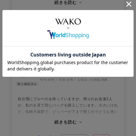
続きを読む
もバランスが取れています。
パソコンやタブレットなど幾つかの画像を見比べました
が、実際は気持ちお色が濃いめでした。でもこれはとても
参考になった
0
Like!
0
難しいですね。
革は柔らかいですが、形がしっかりしているのでだらしな
くなる事はありません。
総じていいお買い物ができました。色違いも欲しくなって
2026.7.15
います。
1人に一つの必須アイテム！
Tokyoraised
年代:
60代
性別:
女性
お住まいの地域:
関東
自分用にブルーのを持っていますが、周りのお友達3人
が、私のを見て同じバッグを購入しています。小さいけれ
ど、収納力抜群で、ジッパーが下まで開くのでとても使い
やすいです。このイエローはお友達のプレゼント用に購入
続きを読む
しました。ネットで見るより、地味なイエローで、明るい
イエローではなく、どちらかと言うと、カラシ色に近いで