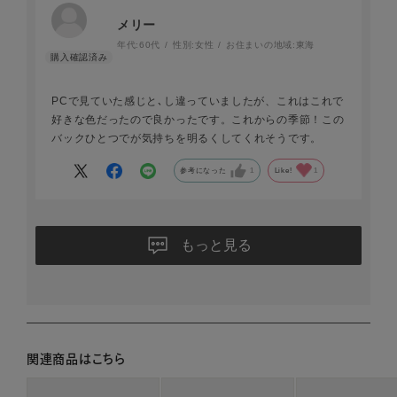
メリー
年代:
60代
性別:
女性
お住まいの地域:
東海
PCで見ていた感じと､し違っていましたが、これはこれで
好きな色だったので良かったです。これからの季節！この
バックひとつでが気持ちを明るくしてくれそうです。
参考になった
1
Like!
1
もっと見る
関連商品はこちら