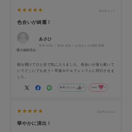
ません。
その点でもこちらのバッグは提げた時の可愛らしさに加え
2026.1.17
て収納力もあります。
色合いが綺麗！
サイドまで両開きするファスナーの為出し入れもし易く、
そのファスナーの持ち手も同革素材で飾られており優しい
あさひ
です。
年代:
40代
性別:
女性
お住まいの地域:
関東
内側の真ん中の仕切りにも同じようにファスナーが付いた
ポケットがあるので安心です。
私はスマートフォンと小さなお財布、車の鍵（革ケース入
箱を開けてひと目で気に入りました。色合いが落ち着いて
り）、ポケットティシューを入れてポシェットとして使っ
いてどこにでも合う！早速ホテルブュッフェに同行させま
ておりますが、
した。
プレゼントした相手はカード入れも付いていて便利という
ことで毎日のお買い物にショルダーウォレットとしており
参考になった
0
Like!
2
ました。
豊富なカラーを選ぶのも楽しく、鮮やかな色はファッショ
ンのアクセントにも気分にも良い影響を与えてもらえそう
です。
2025.10.14
品質、佇まい、使用感、価格、どれをとってしてもなかな
かお目にかかれないバッグだと感じております。
華やかに演出！