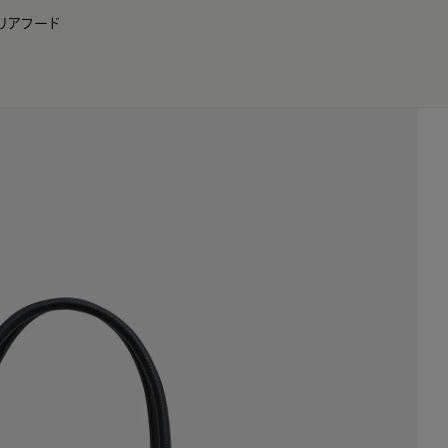
リア
フード
JP
EN
0