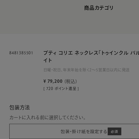
商品カテゴリ
プティ コリエ ネックレス「トゥインクル パ
8481385501
イト
日曜・祝日、年末年始を除く2～5営業日以内に発送
¥
79,200
税込
[
720
ポイント進呈 ]
包装方法
カートに入れる前に選択してください。
包装・掛け紙を設定する