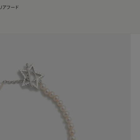
リア
フード
JP
EN
0