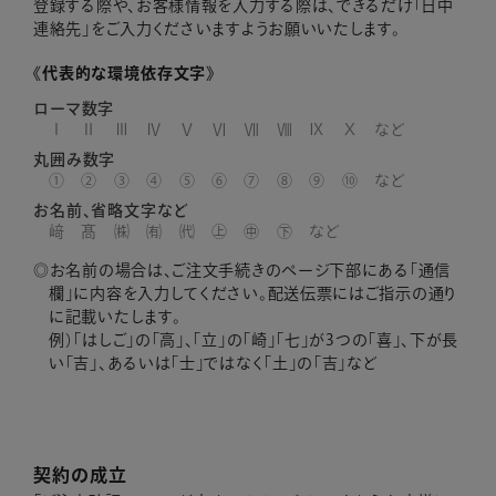
登録する際や、お客様情報を入力する際は、できるだけ「日中
連絡先」をご入力くださいますようお願いいたします。
《代表的な環境依存文字》
ローマ数字
Ⅰ Ⅱ Ⅲ Ⅳ Ⅴ Ⅵ Ⅶ Ⅷ Ⅸ Ⅹ など
丸囲み数字
① ② ③ ④ ⑤ ⑥ ⑦ ⑧ ⑨ ⑩ など
お名前、省略文字など
﨑 髙 ㈱ ㈲ ㈹ ㊤ ㊥ ㊦ など
お名前の場合は、ご注文手続きのページ下部にある「通信
欄」に内容を入力してください。配送伝票にはご指示の通り
に記載いたします。
例）「はしご」の「高」、「立」の「崎」「七」が3つの「喜」、下が長
い「吉」、あるいは「士」ではなく「土」の「吉」など
契約の成立