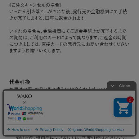
《ご注文キャンセルの場合》
いったん引き落としがされた後、発行元の金融機関にて手続
きが完了しますと、口座に返金されます。
いずれの場合も、金融機関にてご返金手続きが完了するまで
の期間は、ご利用のカードによって異なります。ご返金の時期
につきましては、直接カードの発行元にお問い合わせください
ますようお願いいたします。
代金引換
お届けの際、お品と引き換えに代金をお支払いいただく決済
方法です。ご依頼主様へお届けする場合のみお選びいただけ
ます。 なお、お買上げ金額にかかわらず、決済手数料として別
途 ￥330（税込）を頂戴いたします。本オンラインブティックは
ヤマト運輸を使用しております。配達員に現金でお支払いくだ
さい。
加工を伴うお品をはじめ、前払いのみとさせていただく一
部のお品、特価品につきましては、代金引換はお選びいた