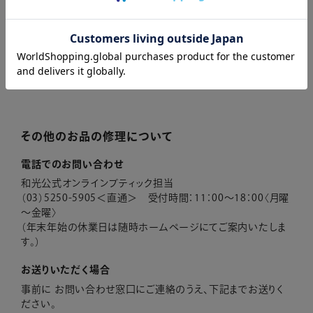
ご来店いただく場合
和光本店１階 時計修理サービスまでお持ちください。
営業時間：11：00～19：00 年中無休（年末年始を除く）
店舗のご案内
その他のお品の修理について
電話でのお問い合わせ
和光公式オンラインブティック担当
（03）5250-5905＜直通＞ 受付時間：11：00～18：00〈月曜
～金曜〉
（年末年始の休業日は随時ホームページにてご案内いたしま
す。）
お送りいただく場合
事前に お問い合わせ窓口にご連絡のうえ、下記までお送りく
ださい。