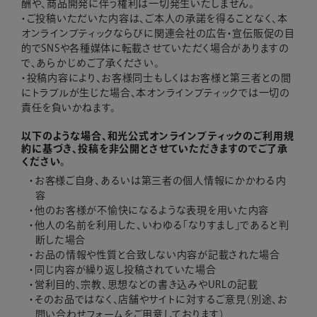
酬や、商品開発に伴う権利は一切発生いたしません。
・ご投稿いただいた内容は、ご本人の承諾を得ることなく、本
オンラインブティックならびに関連会社の広告・宣伝販促の目
的でSNSや各種媒体に転載させていただく場合がありますの
で、あらかじめご了承ください。
・投稿内容により、お客様同士もしくはお客様と第三者との間
にトラブルが生じた場合、本オンラインブティックでは一切の
責任を負いかねます。
以下のような場合、和光公式オンラインブティックのご利用規
約に基づき、投稿を非公開とさせていただきますのでご了承
ください。
お客様ご自身、あるいは第三者の個人情報にかかわる内
容
他のお客様が不愉快になるような表現を用いた内容
他人の名前を利用した、いわゆる「なりすまし」であると判
断した場合
お品の情報や性質と合致しない内容が記載された場合
同じ内容が繰り返し投稿されていた場合
営利目的、宗教、思想などの書き込みやURLの記載
そのお品ではなく、店舗やサイトに対するご意見（別途、お
問い合わせフォームをご用意しております）