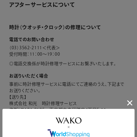
アフターサービスについて
時計（ウオッチ・クロック）の修理について
電話でのお問い合わせ
（03）3562-2111＜代表＞
受付時間：11：00～19：00
電話交換係が時計修理サービスにお繋ぎいたします。
お送りいただく場合
事前に時計修理サービスに電話にてご連絡のうえ、下記まで
お送りください。
【送り先】
株式会社 和光 時計修理サービス
住所：〒104-8105 東京都中央区銀座4丁目5-11
電話：（03）3562-2111＜代表＞
修理希望内容、お名前、ご住所、日中ご連絡の取れる連絡先
を明記してください。