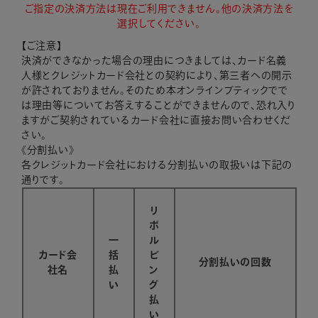
ご指定の決済方法は現在ご利用できません。他の決済方法を
選択してください。
【ご注意】
決済ができなかった場合の理由につきましては、カード名義
人様とクレジットカード会社との契約により、第三者への開示
が許されておりません。そのため本オンラインブティックでで
は理由等についてお答えすることができませんので、恐れ入り
ますがご契約されているカード会社に直接お問い合わせくだ
さい。
《分割払い》
各クレジットカード会社における分割払いの取扱いは下記の
通りです。
リ
ボ
一
ル
カード会
括
ビ
分割払いの回数
社名
払
ン
い
グ
払
い