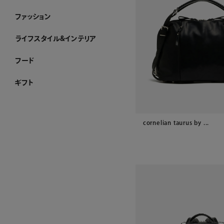
ジュエリー ホーム
アショカダイヤモンド
ネックレス
イヤリング・ピアス
ブレスレット
ブローチ
リング
すべてのジュエリー
ファッション
ファッション ホーム
PURE CRAFT
NEW CLOSET
レディースアパレル
メンズアパレル
ストール・マフラー・スカーフ
ハンカチーフ
アクセサリー
その他のファッション雑貨
WEB限定
すべてのファッション
ライフスタイル&インテリア
ライフスタイル&インテリア ホーム
クロック
リビング
ダイニング
ベビーグッズ
その他インテリア雑貨
加工ができるお品
WEB限定
すべてのライフスタイル&インテリア
フード
フード ホーム
チョコレート
洋菓子
ケーキ
ゼリー・アイスクリーム
和菓子
惣菜
酒類・飲料
産地直送品
ジャム・ハチミツ
WEB限定
すべてのフード
ギフト
ギフト ホーム
和光 カタログギフト
その他のカタログ式ギフト
プレート加工ができるお品
名入れができるお品
金額で絞り込む
シーンで絞り込む
～¥4,999
¥5,000～¥9,999
¥10,000～¥29,999
¥30,000～¥49,999
¥50,000～¥99,999
¥100,000～
結婚祝い
出産祝い
お香典返し
内祝い
引き出物
お祝い
cornelian taurus by ...