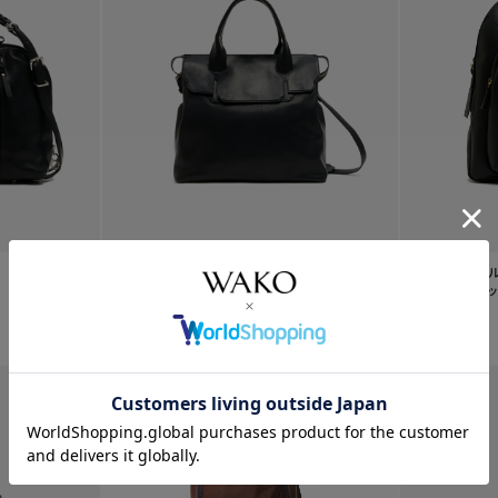
¥
121,000
cornelian taurus by ...
¥
148,500
WAKO×ボ
セレリア バック