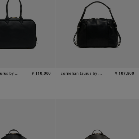
urus by ...
¥
110,000
cornelian taurus by ...
¥
107,800