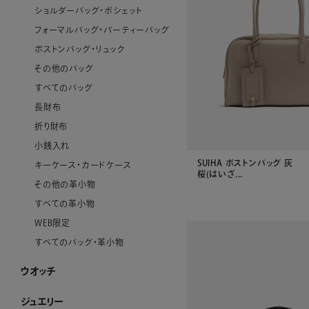
ショルダーバッグ・ポシェット
フォーマルバッグ・パーティーバッグ
ボストンバッグ・リュック
その他のバッグ
すべてのバッグ
長財布
折り財布
小銭入れ
SUIHA ボストンバッグ 灰
キーケース・カードケース
桜(はいざ...
その他の革小物
すべての革小物
WEB限定
すべてのバッグ・革小物
ウオッチ
ウオッチ ホーム
WAKOウオッチ メンズ
WAKOウオッチ レディース
セイコーウオッチ
ボーム＆メルシエウオッチ
イッセイミヤケウオッチ
すべてのウオッチ
ジュエリー