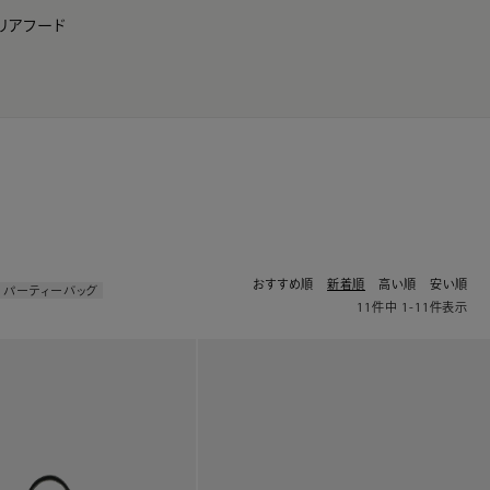
リア
フード
JP
EN
0
おすすめ順
新着順
高い順
安い順
・パーティーバッグ
11
件中
1
-
11
件表示