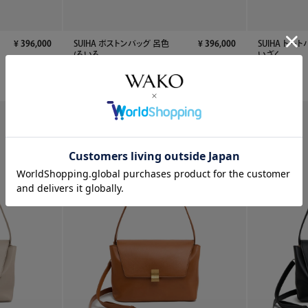
¥
396,000
SUIHA ボストンバッグ 呂色
¥
396,000
SUIHA トー
(ろいろ...
いざく...