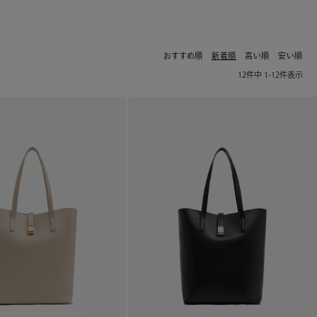
おすすめ順
新着順
高い順
安い順
12
件中
1
-
12
件表示