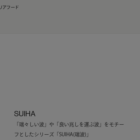
リア
フード
JP
EN
0
SUIHA
「瑞々しい波」や「良い兆しを運ぶ波」をモチー
フとしたシリーズ「SUIHA(瑞波)」