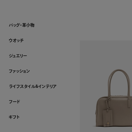
バッグ・革小物
バッグ・革小物 ホーム
SUIHA
MANACO
WAKO×MAURO GOVERNA
ハンドバッグ
トートバッグ
ショルダーバッグ・ポシェット
フォーマルバッグ・パーティーバッグ
ボストンバッグ・リュック
その他のバッグ
すべてのバッグ
長財布
折り財布
小銭入れ
キーケース・カードケース
その他の革小物
すべての革小物
WEB限定
すべてのバッグ・革小物
ウオッチ
ウオッチ ホーム
WAKOウオッチ メンズ
WAKOウオッチ レディース
セイコーウオッチ
ボーム＆メルシエウオッチ
イッセイミヤケウオッチ
すべてのウオッチ
ジュエリー
ジュエリー ホーム
アショカダイヤモンド
ネックレス
イヤリング・ピアス
ブレスレット
ブローチ
リング
すべてのジュエリー
ファッション
ファッション ホーム
PURE CRAFT
NEW CLOSET
レディースアパレル
メンズアパレル
ストール・マフラー・スカーフ
ハンカチーフ
アクセサリー
その他のファッション雑貨
WEB限定
すべてのファッション
ライフスタイル&インテリア
ライフスタイル&インテリア ホーム
クロック
リビング
ダイニング
ベビーグッズ
その他インテリア雑貨
加工ができるお品
WEB限定
すべてのライフスタイル&インテリア
フード
フード ホーム
チョコレート
洋菓子
ケーキ
ゼリー・アイスクリーム
和菓子
惣菜
酒類・飲料
産地直送品
ジャム・ハチミツ
WEB限定
すべてのフード
ギフト
ギフト ホーム
和光 カタログギフト
その他のカタログ式ギフト
プレート加工ができるお品
名入れができるお品
金額で絞り込む
シーンで絞り込む
～¥4,999
¥5,000～¥9,999
¥10,000～¥29,999
¥30,000～¥49,999
¥50,000～¥99,999
¥100,000～
結婚祝い
出産祝い
お香典返し
内祝い
引き出物
お祝い