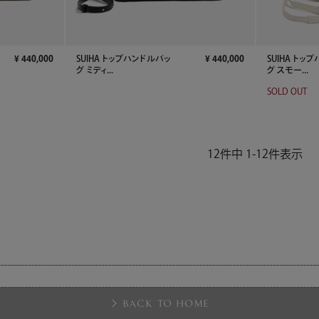
¥
440,000
SUIHA トップハンドルバッ
¥
440,000
SUIHA トッ
グ ミディ...
グ スモー...
SOLD OUT
12
件中
1
-
12
件表示
BACK TO HOME