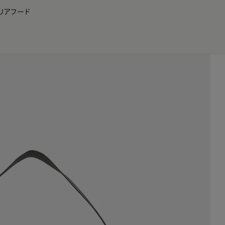
リア
フード
JP
EN
0