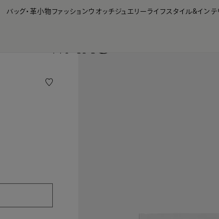
【会員様限定】夏のプレゼントキャンペーン開催中
バッグ・革小物
ファッション
ウオッチ
ジュエリー
ライフスタイル&インテ