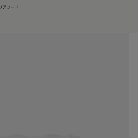
リア
フード
JP
EN
0