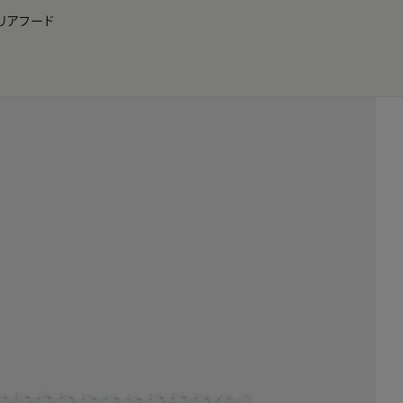
リア
フード
JP
EN
0