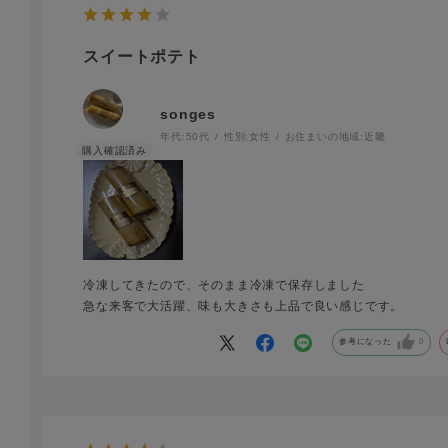
スイートポテト
songes
年代:
50代
性別:
女性
お住まいの地域:
近畿
冷凍してきたので、そのまま冷凍で保存しました
急な来客で大活躍、味も大きさも上品で良い感じです。
参考になった
0