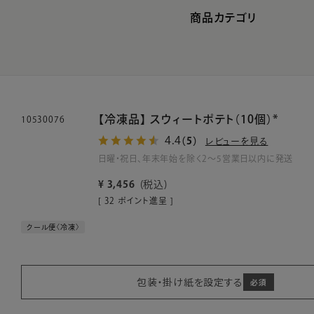
商品カテゴリ
【冷凍品】 スウィートポテト（10個）*
10530076
4.4
（5）
レビューを見る
日曜・祝日、年末年始を除く2～5営業日以内に発送
¥
3,456
税込
[
32
ポイント進呈 ]
クール便〈冷凍〉
包装・掛け紙を設定する