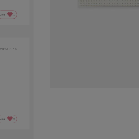
Like!
1
2024.8.16
Like!
0