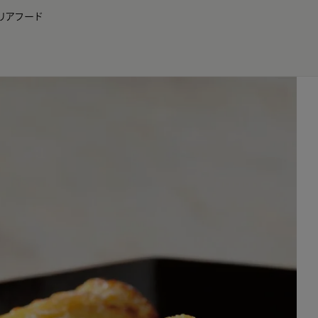
リア
フード
JP
EN
0