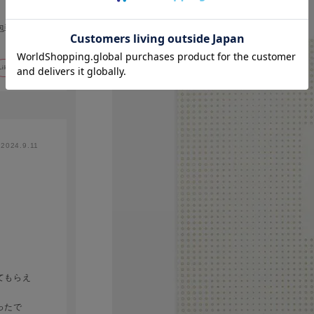
包装も素
Like!
1
2024.9.11
てもらえ
ったで