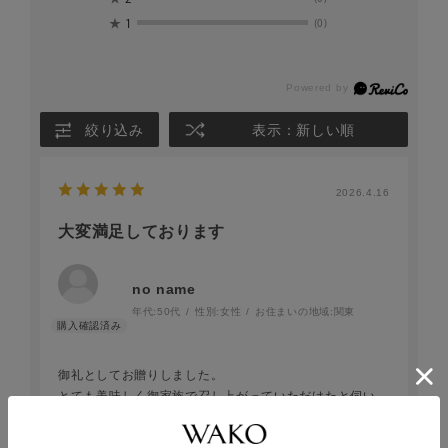
★
1
(0)
絞り込み
表示：新しい順
2026.4.16
大変満足しております
no name
年代:
50代
性別:
女性
お住まいの地域:
関東
御礼としてお贈りしました。
とても美味しく御家族で召し上がっていただけたと伺い、
選んで良かったと思います。
問合せにも丁寧に御対応いただきありがとうございまし