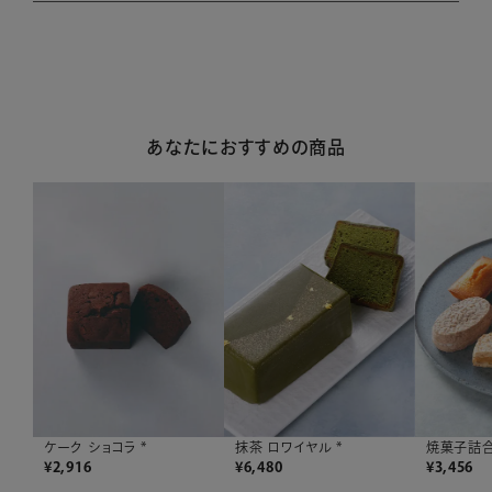
あなたにおすすめの商品
焼菓子詰合
ケーク ショコラ *
抹茶 ロワイヤル *
¥
3,456
¥
2,916
¥
6,480