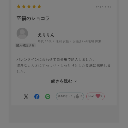
2025.3.21
至福のショコラ
えりりん
年代:
30代
性別:
女性
お住まいの地域:
関東
バレンタインに合わせて自分用で購入しました。
濃厚なカカオにずっしり・しっとりとした食感に感動しま
した。
疲れた体に沁み、すごく美味しかったです。
続きを読む
人数がいるときに切って出しても喜ばれそうなのでまた購
入します。
参考になった
2
Like!
2