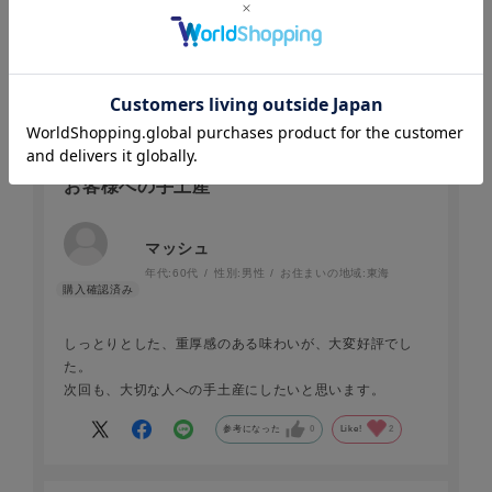
た。
参考になった
1
Like!
1
2025.11.25
お客様への手土産
マッシュ
年代:
60代
性別:
男性
お住まいの地域:
東海
しっとりとした、重厚感のある味わいが、大変好評でし
た。
次回も、大切な人への手土産にしたいと思います。
参考になった
0
Like!
2