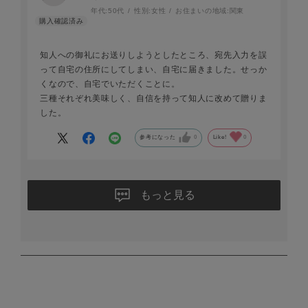
年代:
50代
性別:
女性
お住まいの地域:
関東
知人への御礼にお送りしようとしたところ、宛先入力を誤
って自宅の住所にしてしまい、自宅に届きました。せっか
くなので、自宅でいただくことに。
三種それぞれ美味しく、自信を持って知人に改めて贈りま
した。
参考になった
0
Like!
0
もっと見る