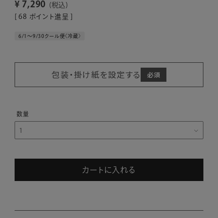
¥
7,290
税込
[
68
ポイント進呈 ]
6/1～9/30クール便〈冷蔵〉
包装・掛け紙を設定する
カートに入れる