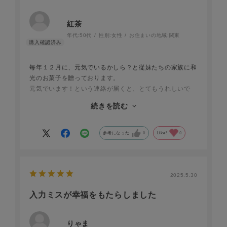
紅茶
年代:
50代
性別:
女性
お住まいの地域:
関東
毎年１２月に、元気でいるかしら？と従妹たちの家族に和
光のお菓子を贈っております。
元気でいます！という連絡が届くと、とてもうれしいで
す。
続きを読む
寒くなってきた季節に、クリスマス、年末年始と家族の大
切な行事が続きますが、
楽しく頑張ってもらいたいという、姉からのエールのつも
参考になった
0
Like!
0
りです。
今年のお菓子もとても喜んでくれました！！
2025.5.30
入力ミスが幸福をもたらしました
りゃま