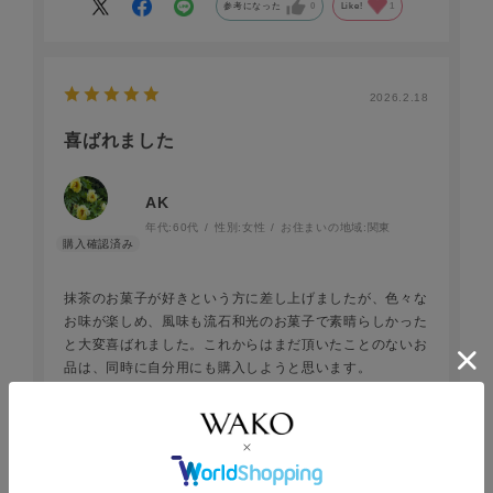
参考になった
0
Like!
1
2026.2.18
喜ばれました
AK
年代:
60代
性別:
女性
お住まいの地域:
関東
抹茶のお菓子が好きという方に差し上げましたが、色々な
お味が楽しめ、風味も流石和光のお菓子で素晴らしかった
と大変喜ばれました。これからはまだ頂いたことのないお
品は、同時に自分用にも購入しようと思います。
参考になった
0
Like!
1