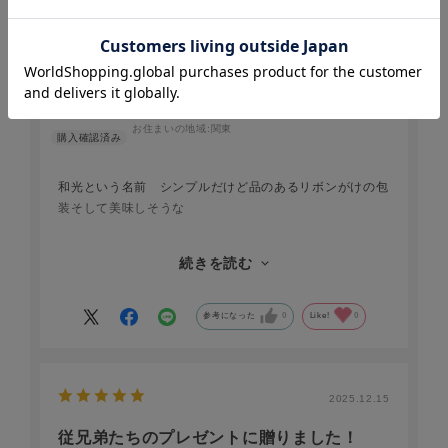
2026.1.14
シンプルだけど品のあるリボンがけの包装
あんとし
年代:
70代～
性別:
男性
お住まいの地域:
関東
和光という名前 シンプルだけど品のあるリボンがけの包
装そして美味しそうな
おおぶりな ケーキが いただいた人は皆友人達にすごい
続きを読む
のよと
次は自分が相手に驚かれのを楽しみにプレゼントするケー
参考になった
0
Like!
0
キ
2025.12.15
従兄弟たちのプレゼントに贈りました！