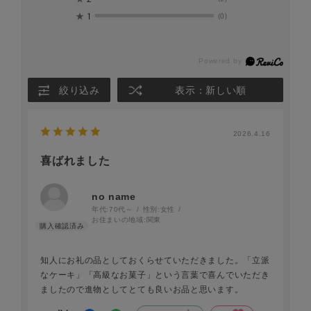
★
1
(0)
絞り込み
表示：新しい順
2026.4.16
喜ばれました
no name
年代:
70代～
性別:
女性
お住まいの地域:
関東
知人にお礼の品としておくらせていただきました。「立派
なケーキ」「高級なお菓子」という言葉で喜んでいただき
ましたので進物としてとても良いお品と思います。