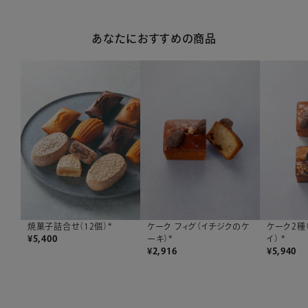
あなたにおすすめの商品
焼菓子詰合せ（12個）*
ケーク フィグ（イチジクのケ
ケーク2種
¥
5,400
ーキ）*
イ） *
¥
2,916
¥
5,940