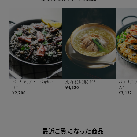
比内地鶏 鶏そば*
パエリア、アヒージョセット
パエリア、
¥
4,320
Ｂ*
Ａ*
¥
2,700
¥
3,132
最近ご覧になった商品