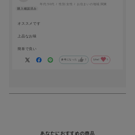
年代:
50代
性別:
女性
お住まいの地域:
関東
オススメです
上品なお味
簡単で良い
参考になった
2
Like!
0
あなたにおすすめの商品