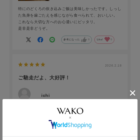
特にのどくろの炊き込みご飯は美味しかったです。しっし
た魚身を歯ごたえを感じながら食べられて、おいしい。
これなら大切な方へのお心遣いにピッタリ。
是非是非どうぞ。
参考になった
0
Like!
0
2026.2.18
ご馳走だよ、大好評！
ichi
年代:
60代
性別:
女性
お住まいの地域:
北陸
魚の炊き込みご飯は敬遠してましたが、今回家族のイベン
トで利用しました。皆から大好評でした。