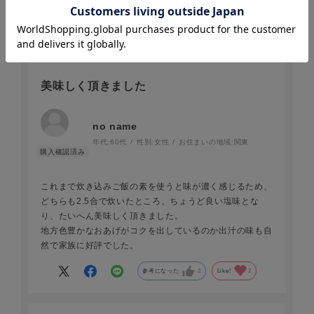
参考になった
0
Like!
0
2025.11.14
美味しく頂きました
no name
年代:
60代
性別:
女性
お住まいの地域:
関東
これまで炊き込みご飯の素を使うと味が濃く感じるため、
どちらも2.5合で炊いたところ、ちょうど良い塩味とな
り、たいへん美味しく頂きました。
地方色豊かなおあげがコクを出しているのか出汁の味も自
然で家族に好評でした。
参考になった
2
Like!
2