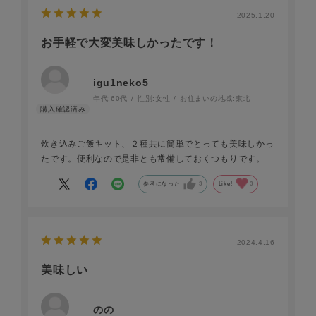
2025.1.20
お手軽で大変美味しかったです！
igu1neko5
年代:
60代
性別:
女性
お住まいの地域:
東北
炊き込みご飯キット、２種共に簡単でとっても美味しかっ
たです。便利なので是非とも常備しておくつもりです。
参考になった
3
Like!
3
2024.4.16
美味しい
のの