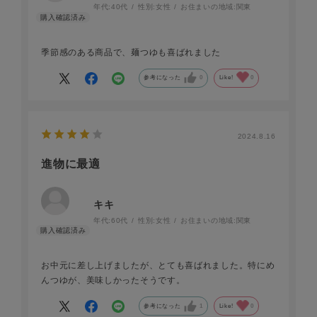
年代:
40代
性別:
女性
お住まいの地域:
関東
季節感のある商品で、麺つゆも喜ばれました
参考になった
0
Like!
0
2024.8.16
進物に最適
キキ
年代:
60代
性別:
女性
お住まいの地域:
関東
お中元に差し上げましたが、とても喜ばれました。特にめ
んつゆが、美味しかったそうです。
参考になった
1
Like!
0