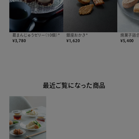
葛まんじゅうゼリー（10個）*
銀座おかき*
焼菓子詰合
¥
3,780
¥
1,620
¥
5,400
最近ご覧になった商品