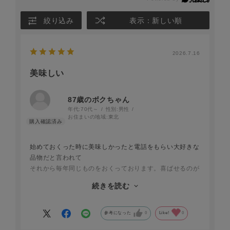
絞り込み
表示：新しい順
2026.7.16
美味しい
87歳のボクちゃん
年代:
70代～
性別:
男性
お住まいの地域:
東北
始めておくった時に美味しかったと電話をもらい大好きな
品物だと言われて
それから毎年同じものをおくっております。喜ばせるのが
一番ですね夏が来ると
続きを読む
迷わずポチッとおす魔法の商品ですね。次の夏が早く来な
いかなと？今から
願っております？
参考になった
0
Like!
0