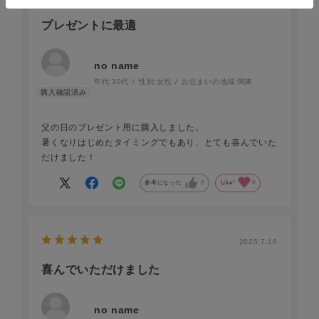
プレゼントに最適
no name
年代:
30代
性別:
女性
お住まいの地域:
関東
父の日のプレゼント用に購入しました。
暑くなりはじめたタイミングでもあり、とても喜んでいた
だけました！
参考になった
0
Like!
0
2025.7.16
喜んでいただけました
no name