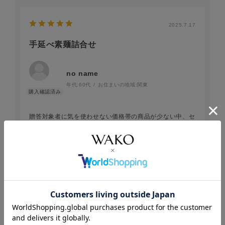
2025.7.17
手延べ素麺詰合せ
no name
年代:
60代
お住まいの地域:
関東
贈答対象者に気を使わせない価格帯の商品が少ない中、セ
ンスとプライスに優れています。
この価格帯の商品に送料を加算するとワンランク上の贈答
品になってしまうので、手渡しに。
続きを読む
また、賞味期限も長く余分に用意しておけます。期限が近
づきましたらご試食されますよう。
参考になった
1
Like!
2
2025.7.16