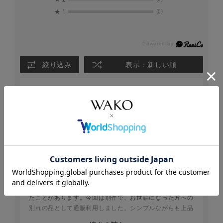
★
1
(0)
絞り込み
表示：新しい順
2026.4.20
包装も味も素晴らしい
まみ
年代:
30代
性別:
女性
お住まいの地域:
関東
法事で親族にお渡しするお菓子の候補を探して店舗購入し
たことがあります。今回は別件で、お世話になった方への
別れの品として通販利用しました。シンプルながらも上品
な和光ロゴ入りの箱で非常に見栄えします。おかきなので