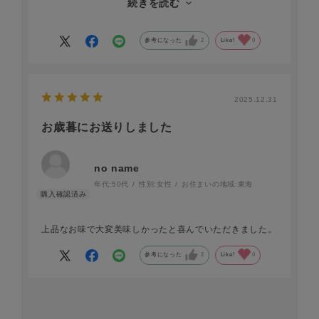
続きを読む
軽いですが、平箱で大きさもあるので手渡されて残念な気
持ちになる人はいないと思います。おかきも京都の老舗が
製造元とのこと、どのお味も美味しくいただけました。
参考になった
2
Like!
0
2025.12.31
お歳暮にお送りしました
no name
年代:
50代
性別:
女性
お住まいの地域:
東海
上品なお味で大変美味しかったと喜んでいただきました。
参考になった
2
Like!
0