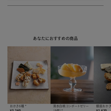
あなたにおすすめの商品
おかき6種 *
清水白桃コンポートゼリー
銀座おかき
¥
3,240
（6個）*
¥
1,620