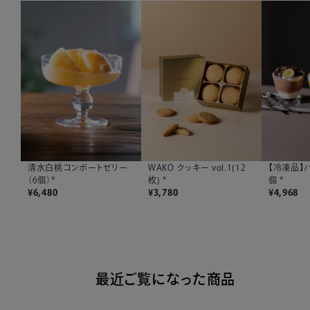
清水白桃コンポートゼリー
WAKO クッキー vol.1(12
【冷凍品】
（6個）*
枚) *
個 *
¥
6,480
¥
3,780
¥
4,968
最近ご覧になった商品