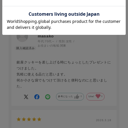
2026.3.18
ちょっとしたプレゼントに
masako
年代:
70代～
性別:
女性
お住まいの地域:
関東
銀座クッキーを差し上げる時にちょっとしたプレゼントに
つけました。
気軽に使える品だと思います。
何か小さな袋でもつけて頂けると便利なのにと思いまし
た。
参考になった
0
Like!
0
2026.3.18