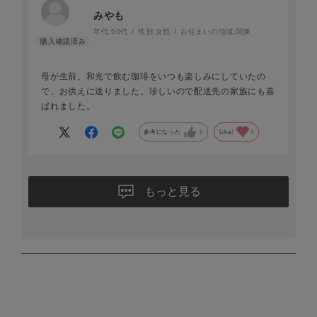
みやも
年代:
50代
性別:
女性
お住まいの地域:
関東
母が生前、和光で飲む珈琲をいつも楽しみにしていたの
で、お供えに送りました。珍しいので配送先の家族にも喜
ばれました。
参考になった
0
Like!
0
もっと見る