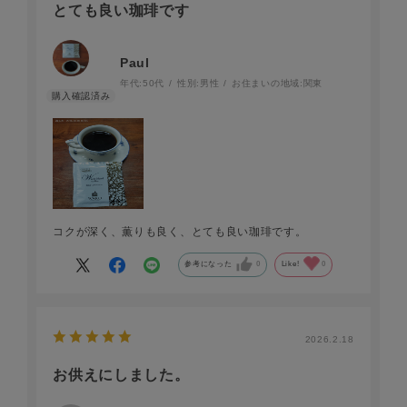
とても良い珈琲です
Paul
年代:
50代
性別:
男性
お住まいの地域:
関東
コクが深く、薫りも良く、とても良い珈琲です。
参考になった
0
Like!
0
2026.2.18
お供えにしました。