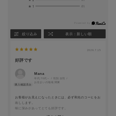
★
1
(0)
絞り込み
表示：新しい順
2026.7.15
好評です
Mana
年代:
70代～
性別:
女性
お住まいの地域:
関東
お客様がお見えになったときには、必ず和光のコーヒをお
出しします。
味に深みがあってとても好評です。
因みに添えるお菓子も和光のお品です。