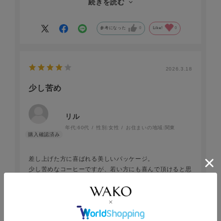
続きを読む
相性がよろしいと思います。
参考になった
0
Like!
0
2026.3.18
少し苦め
リル
年代:
60代
性別:
女性
お住まいの地域:
関東
差し上げた方に喜ばれる美しいパッケージ。
少し苦めなコーヒーですが、若い方にも喜んで頂けると思
います。甘いものが苦手な方へ最適なお品です。
参考になった
0
Like!
0