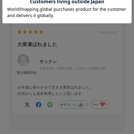
参考になった
1
Like!
0
2023.1.10
大変喜ばれました
サックン
年代:
60代
性別:
女性
お住まいの地域:
北陸
お年始に使わさせて頂き大変喜ばれました。
次回からも是非利用したいと思います。
参考になった
3
Like!
0