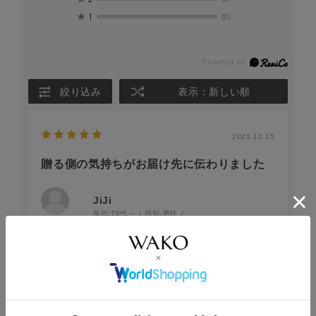
★
1
(0)
絞り込み
表示：新しい順
2025.12.15
贈る側の気持ちがお届け先に伝わりました
JiJi
年代:
70代～
性別:
男性
お住まいの地域:
関東
お世話になった取引先への贈答に銀座和光のミルクジャム
（2種）を使いました。
大変喜ばれ、贈る側の気持ちが先方に伝わって、よかった
でした。助かりました。