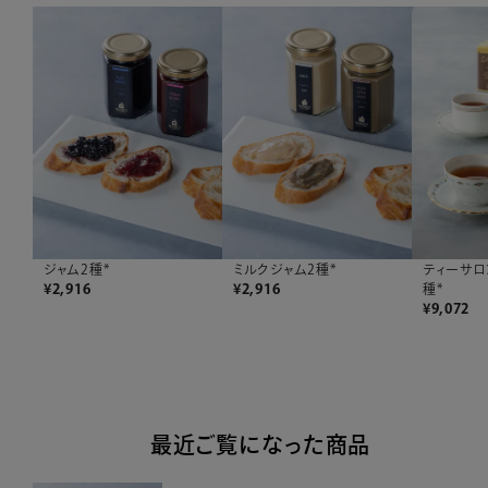
ジャム2種*
ミルクジャム2種*
ティーサロ
¥
2,916
¥
2,916
種*
¥
9,072
最近ご覧になった商品