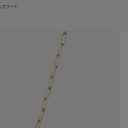
リア
フード
JP
EN
0