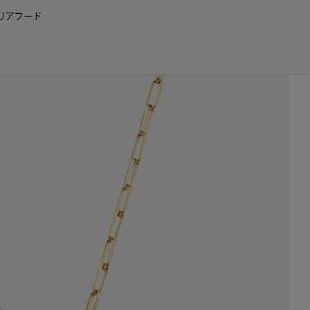
リア
フード
JP
EN
0