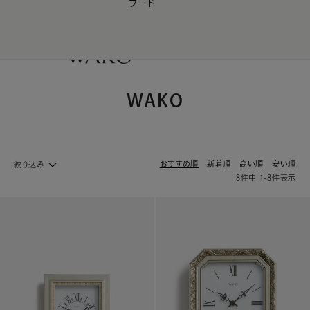
フード
【会員様限定】夏のプレゼントキャンペーン開催中
0
WAKO
おすすめ順
新着順
高い順
安い順
絞り込み
8
件中
1
-
8
件表示
ライフスタイル&インテリア ホームへ