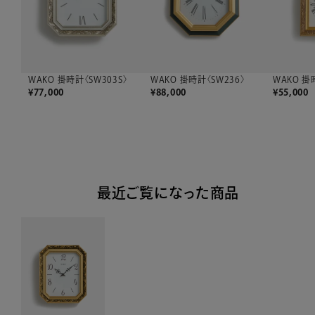
WAKO 掛時計〈SW303S〉
WAKO 掛時計〈SW236〉
WAKO 掛
¥
77,000
¥
88,000
¥
55,000
最近ご覧になった商品