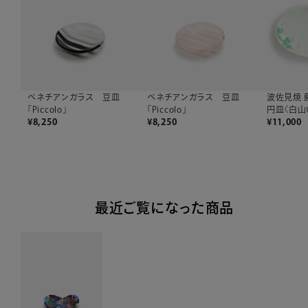
波佐見焼 
ベネチアンガラス 豆皿
ベネチアンガラス 豆皿
円皿〈白山
「Piccolo」
「Piccolo」
¥
11,000
¥
8,250
¥
8,250
最近ご覧になった商品