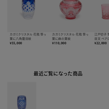
カガミクリスタル 花瓶 笹っ
カガミクリスタル 花瓶 笹っ
江戸切子 
葉に八角籠目紋
葉に麻の葉紋
目文 ペア
¥
55,000
¥
110,000
¥
22,000
最近ご覧になった商品