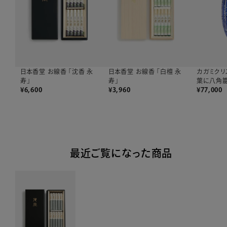
カガミクリ
日本香堂 お線香 「沈香 永
日本香堂 お線香 「白檀 永
葉に八角
寿」
寿」
¥
77,000
¥
6,600
¥
3,960
最近ご覧になった商品