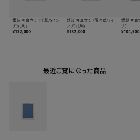
銀製 写真立て 〈洋彫/5イン
銀製 写真立て 〈隅唐草/5イ
銀製 写真
チ〉(L判)
ンチ〉(L判)
チ〉
¥
132,000
¥
132,000
¥
104,500
最近ご覧になった商品