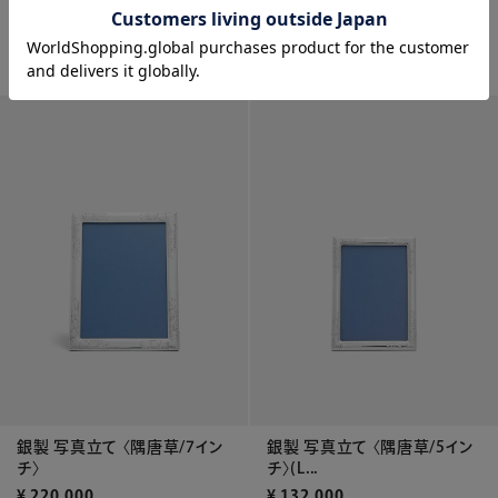
チ〉(L判...
¥
13,200
¥
121,000
WEB限定
銀製 写真立て 〈隅唐草/7イン
銀製 写真立て 〈隅唐草/5イン
チ〉
チ〉(L...
¥
220,000
¥
132,000