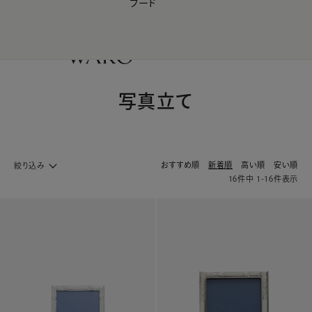
フード
【会員様限定】夏のプレゼントキャンペーン開催中
0
写真立て
おすすめ順
新着順
高い順
安い順
絞り込み
16
件中
1
-
16
件表示
ライフスタイル&インテリア ホームへ