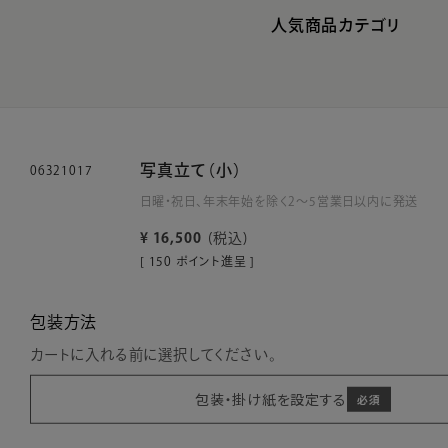
人気商品カテゴリ
写真立て（小）
06321017
日曜・祝日、年末年始を除く2～5営業日以内に発送
¥
16,500
税込
[
150
ポイント進呈 ]
包装方法
カートに入れる前に選択してください。
包装・掛け紙を設定する