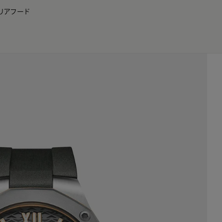
リア
フード
JP
EN
0