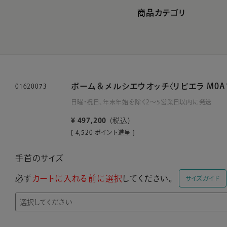
商品カテゴリ
ボーム＆メルシエウオッチ〈リビエラ M0A1
01620073
日曜・祝日、年末年始を除く2～5営業日以内に発送
¥
497,200
税込
[
4,520
ポイント進呈 ]
手首のサイズ
必ず
カートに入れる前に選択
してください。
サイズガイド