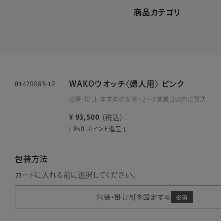
商品カテゴリ
WAKOウオッチ〈婦人用〉 ピンク
01420083-12
日曜・祝日、年末年始を除く2～5営業日以内に発送
¥
93,500
税込
[
850
ポイント進呈 ]
包装方法
カートに入れる前に選択してください。
包装・掛け紙を設定する