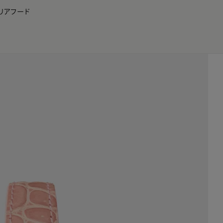
リア
フード
JP
EN
0