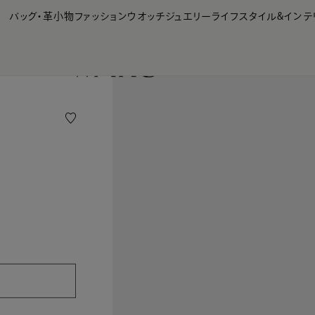
【会員様限定】夏のプレゼントキャンペーン開催中
バッグ・革小物
ファッション
ウオッチ
ジュエリー
ライフスタイル&インテ