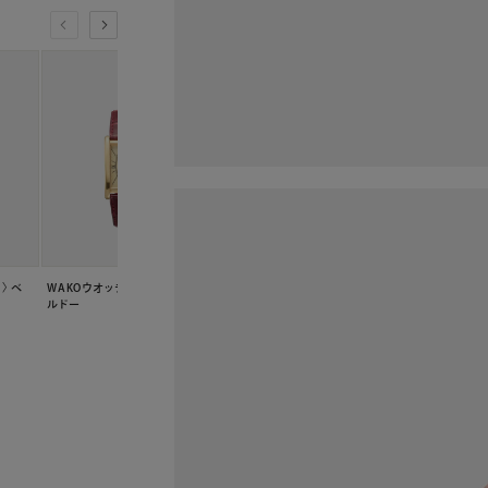
〉 ベ
WAKOウオッチ〈婦人用〉 ボ
WAKOウオッチ〈婦人用〉 ピン
ルドー
ク