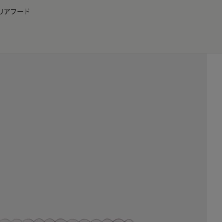
リア
フード
JP
EN
0