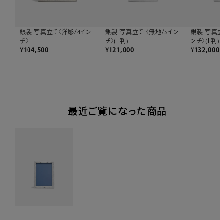
銀製 写真立て〈洋彫/4イン
銀製 写真立て 〈無地/5イン
銀製 写真
チ〉
チ〉(L判)
ンチ〉(L判)
¥
104,500
¥
121,000
¥
132,000
最近ご覧になった商品