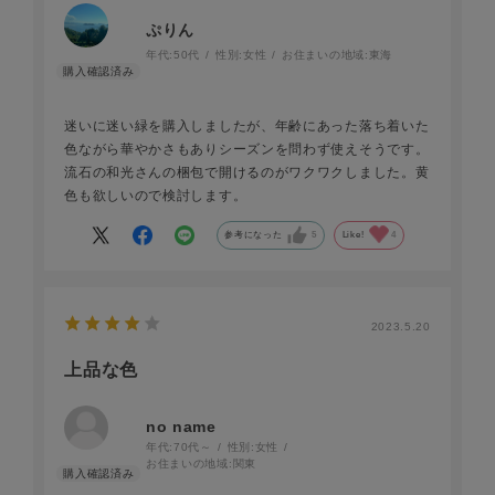
ぷりん
年代:
50代
性別:
女性
お住まいの地域:
東海
迷いに迷い緑を購入しましたが、年齢にあった落ち着いた
色ながら華やかさもありシーズンを問わず使えそうです。
流石の和光さんの梱包で開けるのがワクワクしました。黄
色も欲しいので検討します。
参考になった
5
Like!
4
2023.5.20
上品な色
no name
年代:
70代～
性別:
女性
お住まいの地域:
関東