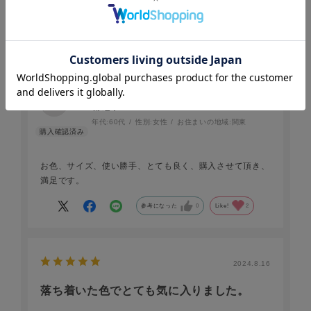
2025.2.17
素敵です！
都忘れ
年代:
60代
性別:
女性
お住まいの地域:
関東
お色、サイズ、使い勝手、とても良く、購入させて頂き、
満足です。
参考になった
0
Like!
2
2024.8.16
落ち着いた色でとても気に入りました。