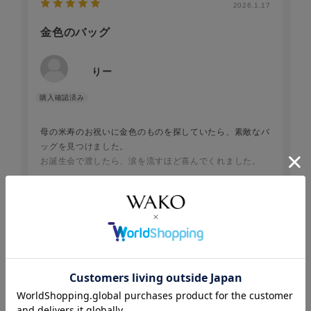
も良いので、使っていて気分も上がります。
2026.1.17
金色のバッグ
りー
母の米寿のお祝いに金色のものを探していたら、素敵なバ
ッグを見つけました。
お誕生会で渡したら、涙を流すほど喜んでくれました。
大きさもちょうど良く斜めがけをしても上品な感じ。私も
続きを読む
たまに借りようかなぁと考えています。
大満足なお買い物でした！
参考になった
0
Like!
3
2025.12.15
よく入る