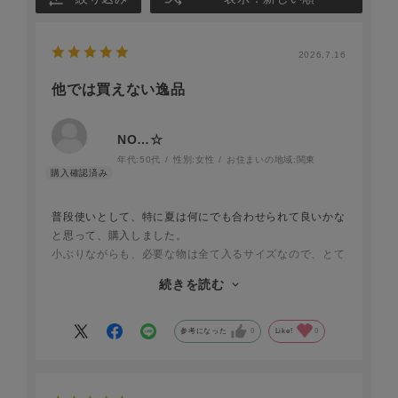
2026.7.16
他では買えない逸品
NO…☆
年代:
50代
性別:
女性
お住まいの地域:
関東
普段使いとして、特に夏は何にでも合わせられて良いかな
と思って、購入しました。
小ぶりながらも、必要な物は全て入るサイズなので、とて
も便利です。
続きを読む
和光さんのお品物は、縫製が丁寧、細部までこだわって作
られているため、この度は、オンラインでしたが、安心し
参考になった
0
Like!
0
て選ぶ事ができます。
何より、他で被る事がなく、お品物に対する友人等の評価