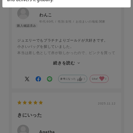
わんこ
年代:
60代
性別:
女性
お住まいの地域:
関東
ジュエリーでもプラチナよりゴールドが大好きです。
小さいバッグを探していました。
本当は差し色として赤が欲しかったので、ピンクを買って
みようかと思いましたが、冒険だと思いゴールドを購入し
続きを読む
ました。
どっちかと言うと純金（24金）寄のゴールドでした。
もっと金を抑えた14金位のゴールドが良かったので、星4
参考になった
1
Like!
2
つ。
カード入れも付いているので、お財布要らないかな？
大きい。 車のキーと自宅鍵等、ハンカチティッシュ、お
2025.11.12
手元メガネ、スマホ、口紅入れています。
きにいった
使い始めだからか、革が固めです。
早く柔らかくならないかなぁ
Agatha