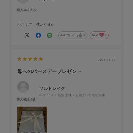
小さくて，使いやすい
参考になった
1
Like!
2
2025.11.12
母へのバースデープレゼント
ソルトレイク
年代:
60代
性別:
女性
お住まいの地域:
関東