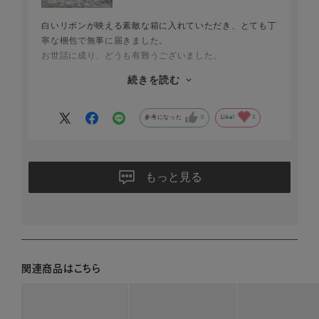
白いリボンが映える素敵な箱に入れていただき、とても丁
寧な梱包で無事に届きました。
お世話に成り、どうも有難うございました。
続きを読む
12月が誕生日の母への贈り物として購入。
多くの方のレビューの通り、このバッグはとても使い勝手
が良いそうですね。母も色違いのものを永く愛用しており
参考になった
0
Like!
3
ました。
今回はおそらく母が選ばないであろうゴールドですが、き
っと似合うだろうし、きっと喜んでもらえると今から楽し
みにしているところです。
もっと見る
関連商品はこちら