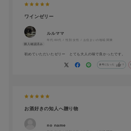
ワインゼリー
ルルママ
年代:
60代
性別:
女性
お住まいの地域:
関東
初めていただいたゼリー とても大人の味で良かったです。
参考になった
5
お酒好きの知人へ贈り物
no name