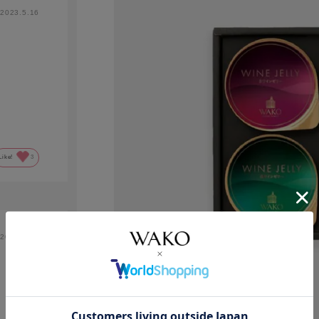
2023.5.16
Like!
3
2023.2.21