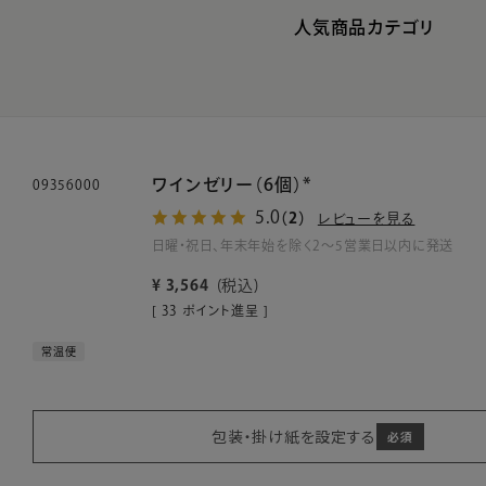
人気商品カテゴリ
ワインゼリー（6個）*
09356000
5.0
（2）
レビューを見る
日曜・祝日、年末年始を除く2～5営業日以内に発送
¥
3,564
税込
[
33
ポイント進呈 ]
常温便
包装・掛け紙を設定する