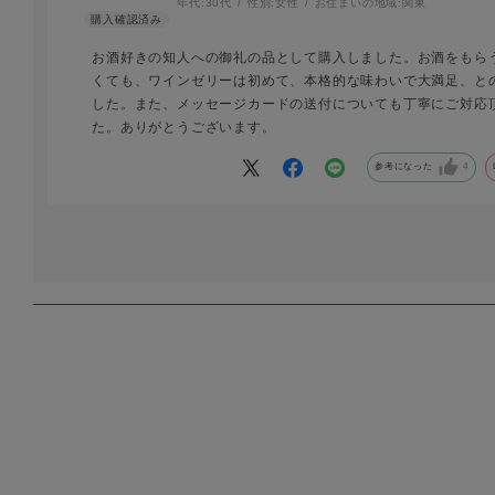
年代:
30代
性別:
女性
お住まいの地域:
関東
お酒好きの知人への御礼の品として購入しました。お酒をもら
くても、ワインゼリーは初めて、本格的な味わいで大満足、と
した。また、メッセージカードの送付についても丁寧にご対応
た。ありがとうございます。
参考になった
4