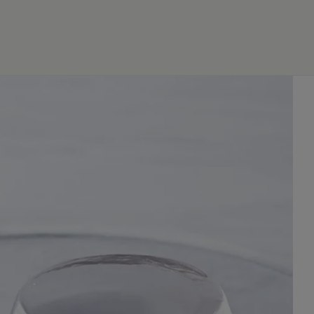
JP
EN
0