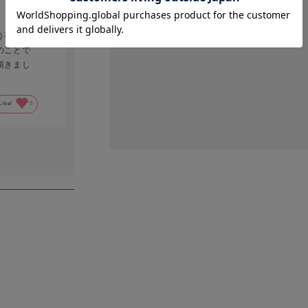
う事は多
のことで
頂きまし
Like!
3